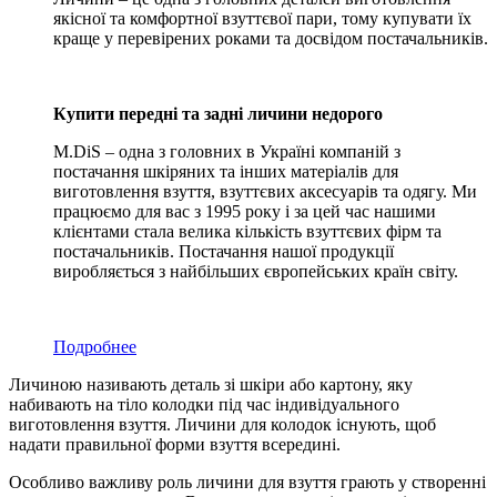
якісної та комфортної взуттєвої пари, тому купувати їх
краще у перевірених роками та досвідом постачальників.
Купити передні та задні личини недорого
M.DiS – одна з головних в Україні компаній з
постачання шкіряних та інших матеріалів для
виготовлення взуття, взуттєвих аксесуарів та одягу. Ми
працюємо для вас з 1995 року і за цей час нашими
клієнтами стала велика кількість взуттєвих фірм та
постачальників. Постачання нашої продукції
виробляється з найбільших європейських країн світу.
Подробнее
Личиною називають деталь зі шкіри або картону, яку
набивають на тіло колодки під час індивідуального
виготовлення взуття. Личини для колодок існують, щоб
надати правильної форми взуття всередині.
Особливо важливу роль личини для взуття грають у створенні