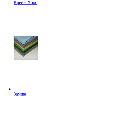
Крейзі Хорс
Замша