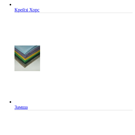
Крейзі Хорс
Замша