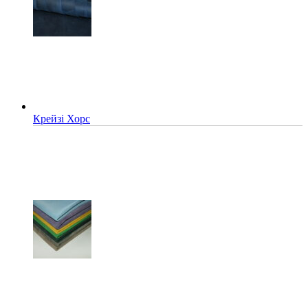
Крейзі Хорс