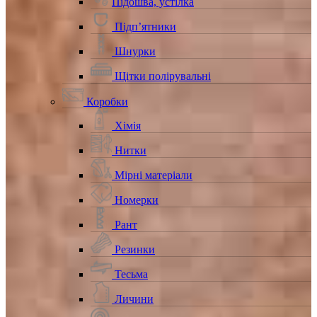
Підошва, устілка
Підп’ятники
Шнурки
Щітки полірувальні
Коробки
Хімія
Нитки
Мірні матеріали
Номерки
Рант
Резинки
Тесьма
Личини