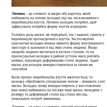
Личина
– це елемент зі шкіри або картону, який
набивають на основу колодки під час ексклюзивного
виробництва взуття. Личини колодок потрібні, щоб
зафіксувати потрібну форму взуття зсередини.
Головну роль маски, як передньої, так і задньої, грають у
виробництві ортопедичного взуття. Застосовуючи
підгоночні колодки можна змінити форму внутрішнього
простору в залежності від змін стопи людини. Якщо
хвороба людини міститься в кістках ступнів, то на
припасувальні колодки в районі устілок маси роблять
виїмки, відповідні деформаціям стопи людини. Задні
маски для колодок використовуються за таким же
способом
Коли процес виробництва взуття закінчується, то
колодку обробляють спеціальним чином – знімають з неї
маски. Колодку знову використовують у виготовленні
вже нової набивають на неї вже інші маски, виходячи з
розміру та деформацій стопи від стопи або від
унікальних потреб замовника.
Личини – це одна з головних деталей виготовлення