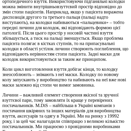
ортопедичного взуття. Використовуючи підганяльні колодки
можна змінити внутрішньовзуттєвий простір відповідно до
змін стопи пацієнтів. Наприклад, якщо у пацієнта виражена
диспозиція другого та третього пальця (пальці надто
виступають), на колодки набиваються «пальцевики» – тобто
передні личини для колодок, які відповідають формою цієї
патології. Після цього простір у носовій частині взуття
збільшується, а тиск на пальці зменшується. Якщо проблема
пацієнта полягає в кістках ступнів, то на припасувальні
колодки в області устілок личини створюють поглиблення, що
відповідають нерівностям стопи пацієнта. Задні маски для
колодок використовуються за таким же принципом.
Коли цикл виготовлення взуття добігає кінця, то колодку
знеособлюють – знімають з неї маски. Колодку по новому
колу запускають у виробництво та набивають на неї вже нові
маски залежно від стопи чи вимог замовника.
Личини – важливий елемент створення якісної та зручної
взуттєвої пари, тому замовляти їх краще у перевірених
постачальників. M.DiS – найбільша в Україні компанія з
постачання шкіряних та інших матеріалів для виробництва
взуття, аксесуарів та одягу в Україні. Ми на ринку з 19992
року, і за цей час налагодили співпрацю з великою кількістю
постачальників. Ми працюємо з провідними виробниками