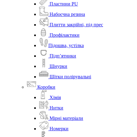
Пластини PU
Набоєчна резина
Плитти закрійні, під прес
Профілактики
Підошва, устілка
Підп’ятники
Шнурки
Щітки полірувальні
Коробки
Хімія
Нитки
Мірні матеріали
Номерки