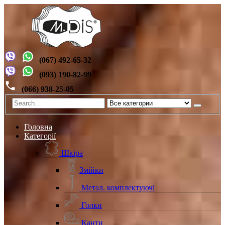
(067) 492-65-32
(093) 190-82-99
(066) 938-25-05
Головна
Категорії
Шкіра
Змійки
Метал. комплектуючі
Голки
Канти