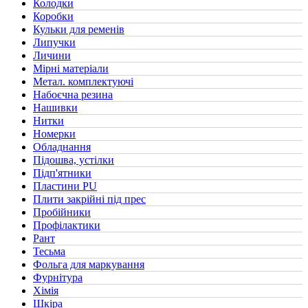
Колодки
(1)
Коробки
(4)
Кульки для ременів
(2)
Липучки
(1)
Личини
(1)
Мірні матеріали
(19)
Метал. комплектуючі
(8)
Набоєчна резина
(1)
Нашивки
(1)
Нитки
(2)
Номерки
(1)
Обладнання
(1)
Підошва, устілки
(2)
Підп'ятники
(2)
Пластини PU
(1)
Плити закрійні під прес
(2)
Пробійники
(1)
Профілактики
(3)
Рант
(3)
Тесьма
(5)
Фольга для маркування
(1)
Фурнітура
(2)
Хімія
(16)
Шкіра
(12)