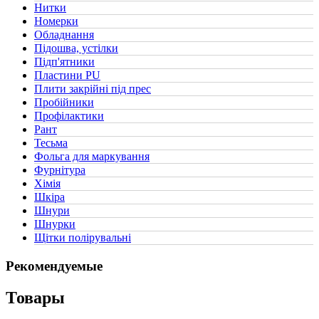
Нитки
(2)
Номерки
(1)
Обладнання
(1)
Підошва, устілки
(2)
Підп'ятники
(2)
Пластини PU
(1)
Плити закрійні під прес
(2)
Пробійники
(1)
Профілактики
(3)
Рант
(3)
Тесьма
(5)
Фольга для маркування
(1)
Фурнітура
(2)
Хімія
(16)
Шкіра
(12)
Шнури
(0)
Шнурки
(2)
Щітки полірувальні
(2)
Рекомендуемые
Товары