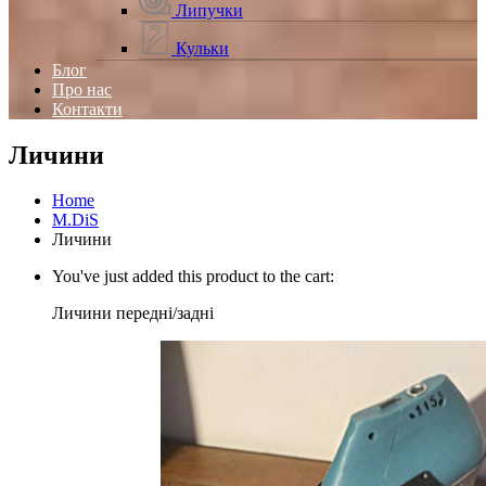
Липучки
Кульки
Блог
Про нас
Контакти
Личини
Home
M.DiS
Личини
You've just added this product to the cart:
Личини передні/задні