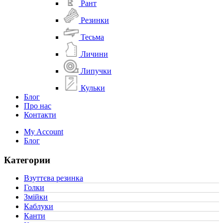
Рант
Резинки
Тесьма
Личини
Липучки
Кульки
Блог
Про нас
Контакти
My Account
Блог
Категории
Взуттєва резинка
(2)
Голки
(1)
Змійки
(1)
Каблуки
(1)
Канти
(1)