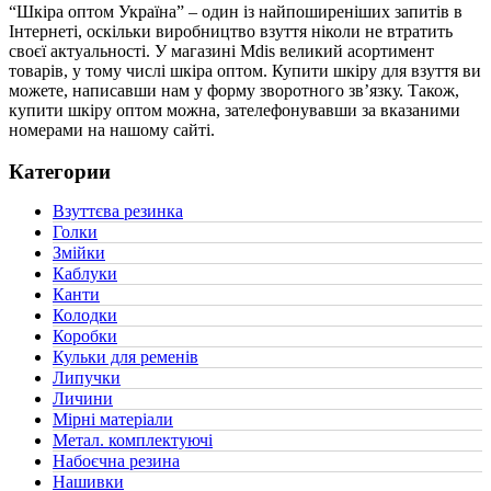
“Шкіра оптом Україна” – один із найпоширеніших запитів в
Інтернеті, оскільки виробництво взуття ніколи не втратить
своєї актуальності. У магазині Mdis великий асортимент
товарів, у тому числі шкіра оптом. Купити шкіру для взуття ви
можете, написавши нам у форму зворотного зв’язку. Також,
купити шкіру оптом можна, зателефонувавши за вказаними
номерами на нашому сайті.
Категории
Взуттєва резинка
(2)
Голки
(1)
Змійки
(1)
Каблуки
(1)
Канти
(1)
Колодки
(1)
Коробки
(4)
Кульки для ременів
(2)
Липучки
(1)
Личини
(1)
Мірні матеріали
(19)
Метал. комплектуючі
(8)
Набоєчна резина
(1)
Нашивки
(1)