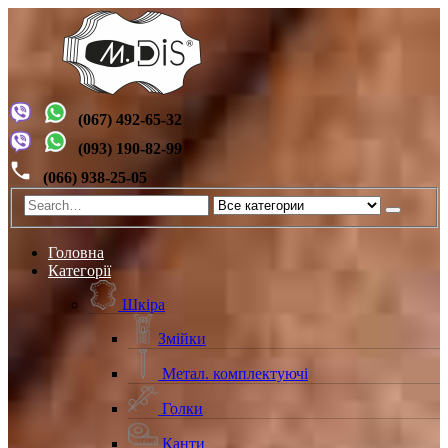
(067) 492-65-32
(093) 190-82-99
(066) 938-25-05
Головна
Категорії
Шкіра
Змійки
Метал. комплектуючі
Голки
Канти