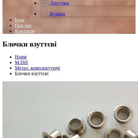
Липучки
Кульки
Блог
Про нас
Контакти
Блочки взуттєві
Home
M.DiS
Метал. комплектуючі
Блочки взуттєві