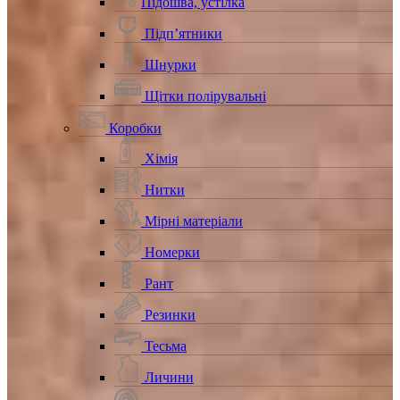
Підошва, устілка
Підп’ятники
Шнурки
Щітки полірувальні
Коробки
Хімія
Нитки
Мірні матеріали
Номерки
Рант
Резинки
Тесьма
Личини