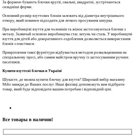
За формою бувають блочки круглі, овальні, квадратні, зустрічаються
складніші форми.
Основний розмір взуттєвих блоків залежить від діаметра внутрішнього
отвору, який повинен підходити для легкого просування шнурка.
При виробництві взуття для чоловіків та жінок застосовуються блочки з
металу. Зазвичай основою виробництва стає латунь чи сталь. У виробництві
взуття для дітей або декоративного оздоблення дозволяється використання
блоків з пластмаси.
Прикріплення такої фурнітури відбувається методом розвальцювання на
спеціальному пресі, або самим майстром вручну із застосуванням ручних
пасатижів.
Купити взуттєві блочки в Україні
Шукаєте, де можна купити блочку для взуття? Широкий вибір магазину
Mdis завжди до Ваших послуг. Наші фахівці допоможуть вам підібрати
товар, який буде відповідати вашим потребам і відповідній ціні.
Все товары в наличии!