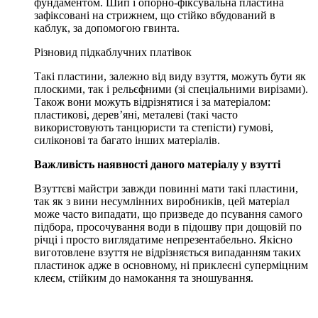
фундаментом. Шип і опорно-фіксувальна пластина
зафіксовані на стрижнем, що стійко вбудований в
каблук, за допомогою гвинта.
Різновид підкаблучних платівок
Такі пластини, залежно від виду взуття, можуть бути як
плоскими, так і рельєфними (зі спеціальними вирізами).
Також вони можуть відрізнятися і за матеріалом:
пластикові, дерев’яні, металеві (такі часто
використовують танцюристи та степісти) гумові,
силіконові та багато інших матеріалів.
Важливість наявності даного матеріалу у взутті
Взуттєві майстри завжди повинні мати такі пластини,
так як з вини несумлінних виробників, цей матеріал
може часто випадати, що призведе до псування самого
підбора, просочування води в підошву при дощовій по
річці і просто виглядатиме непрезентабельно. Якісно
виготовлене взуття не відрізняється випаданням таких
пластинок адже в основному, ні приклеєні суперміцним
клеєм, стійким до намокання та зношування.