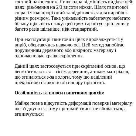
гострий наконечник. Лише одна відмінність виділяє цей
цвях: різьблення на 2/3 висоти ніжки. Шлях гвинтової
спіралі чітко прорізаний та відрізняється для виробів з
різним розміром. Така унікальність забезпечує набагато
більшу щільність стику: цей цвях гарантує кріплення у
багато разів щільніше, ніж стандартний.
При експлуатації гвинтовий цвях впроваджується у
виріб, обертаючись навколо осі. Цей метод запобігає
порушенням деревного або шкірного матеріалу і
одночасно дає краще скріплення.
Даний цвях застосовується при скріпленні основ, що
легко згинаються – тієї ж деревини, а також матеріалів,
що згинаються з-за вологи, тому що наділений
прекрасною стійкістю до напору при згині.
Особливість та плюси гвинтових цвяхів:
Майже повна відсутність деформації поверхні матеріалу,
що з’єднується, тому що такий гвинт не вбивається, а
вгвинчується;