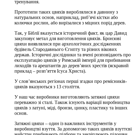
тренування.
Прототипи таких цвяхів вироблялися в давнину з
натуральних основ, наприклад, риб’ячі кістки або
колючки рослин, або вирізалися з міцних порід дерев.
Так, у Біблії вказується історичний факт, як цар Давид
закуповує метал для виготовлення цвяхів. Бронзові
цвяхи виявлялися при археологічних дослідженнях
будівель Стародавнього Єгипту та різних вікових
держав. Історичні дослідники та вчені розповідають про
експлуатацію цвяхів у Римській імперії для прибивання
лиходіїв та арештантів до дерев’яних хрестів (яскравий
приклад – розп’яття Ісуса Христа).
У слов’янських регіонах перші згадки про ремісників-
цвяхів вказуються з 13 століття.
У наш час виробники виготовляють затяжні цвяхи
переважно зі сталі. Також існують варіації виробництва
цвяхів з латуні, міді, бронзи, цинку, пластику та інших
основ.
Затяжні цвяхи – один із важливих інструментів у
виробництві взуття. За допомогою таких цвяхів взуттєві
майстри прибивають підбори та закріплюють підошви