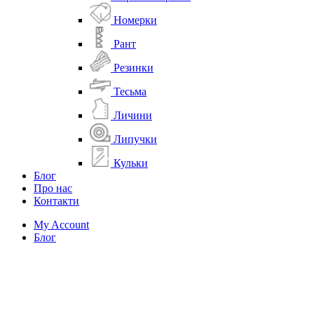
Номерки
Рант
Резинки
Тесьма
Личини
Липучки
Кульки
Блог
Про нас
Контакти
My Account
Блог