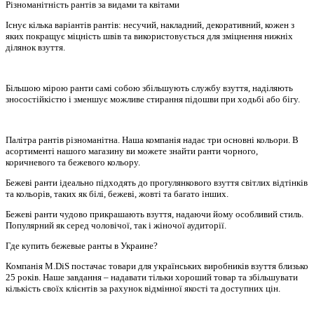
Різноманітність рантів за видами та квітами
Існує кілька варіантів рантів: несучий, накладний, декоративний, кожен з
яких покращує міцність швів та використовується для зміцнення нижніх
ділянок взуття.
Більшою мірою ранти самі собою збільшують службу взуття, наділяють
зносостійкістю і зменшує можливе стирання підошви при ходьбі або бігу.
Палітра рантів різноманітна. Наша компанія надає три основні кольори. В
асортименті нашого магазину ви можете знайти ранти чорного,
коричневого та бежевого кольору.
Бежеві ранти ідеально підходять до прогулянкового взуття світлих відтінків
та кольорів, таких як білі, бежеві, жовті та багато інших.
Бежеві ранти чудово прикрашають взуття, надаючи йому особливий стиль.
Популярний як серед чоловічої, так і жіночої аудиторії.
Где купить бежевые ранты в Украине?
Компанія M.DiS постачає товари для українських виробників взуття близько
25 років. Наше завдання – надавати тільки хороший товар та збільшувати
кількість своїх клієнтів за рахунок відмінної якості та доступних цін.