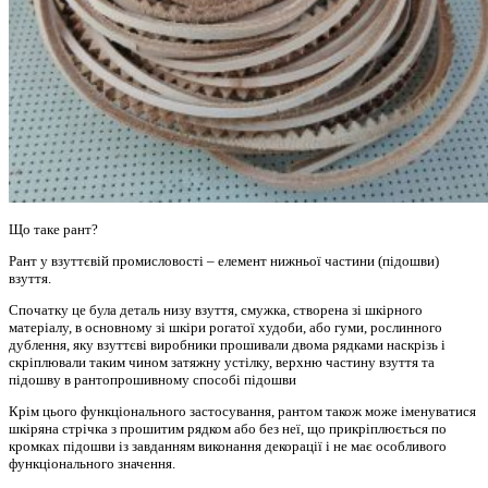
Що таке рант?
Рант у взуттєвій промисловості – елемент нижньої частини (підошви)
взуття.
Спочатку це була деталь низу взуття, смужка, створена зі шкірного
матеріалу, в основному зі шкіри рогатої худоби, або гуми, рослинного
дублення, яку взуттєві виробники прошивали двома рядками наскрізь і
скріплювали таким чином затяжну устілку, верхню частину взуття та
підошву в рантопрошивному способі підошви
Крім цього функціонального застосування, рантом також може іменуватися
шкіряна стрічка з прошитим рядком або без неї, що прикріплюється по
кромках підошви із завданням виконання декорації і не має особливого
функціонального значення.