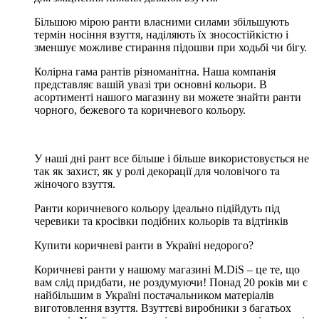
Більшою мірою ранти власними силами збільшують
термін носіння взуття, наділяють їх зносостійкістю і
зменшує можливе стирання підошви при ходьбі чи бігу.
Колірна гама рантів різноманітна. Наша компанія
представляє вашій увазі три основні кольори. В
асортименті нашого магазину ви можете знайти ранти
чорного, бежевого та коричневого кольору.
У наші дні рант все більше і більше використовується не
так як захист, як у ролі декорації для чоловічого та
жіночого взуття.
Ранти коричневого кольору ідеально підійдуть під
черевики та кросівки подібних кольорів та відтінків
Купити коричневі ранти в Україні недорого?
Коричневі ранти у нашому магазині M.DiS – це те, що
вам слід придбати, не роздумуючи! Понад 20 років ми є
найбільшим в Україні постачальником матеріалів
виготовлення взуття. Взуттєві виробники з багатьох