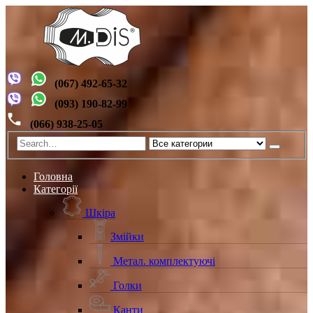
(067) 492-65-32
(093) 190-82-99
(066) 938-25-05
Головна
Категорії
Шкіра
Змійки
Метал. комплектуючі
Голки
Канти