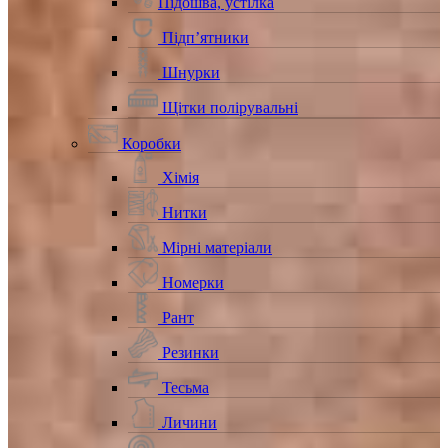
Підошва, устілка
Підп’ятники
Шнурки
Щітки полірувальні
Коробки
Хімія
Нитки
Мірні матеріали
Номерки
Рант
Резинки
Тесьма
Личини