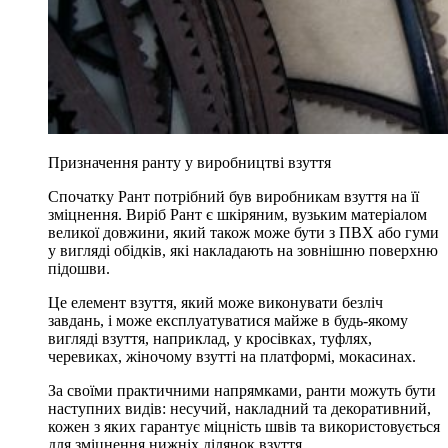
Призначення ранту у виробництві взуття
Спочатку Рант потрібний був виробникам взуття на її
зміцнення. Виріб Рант є шкіряним, вузьким матеріалом
великої довжини, який також може бути з ПВХ або гуми
у вигляді обідків, які накладають на зовнішню поверхню
підошви.
Це елемент взуття, який може виконувати безліч
завдань, і може експлуатуватися майже в будь-якому
вигляді взуття, наприклад, у кросівках, туфлях,
черевиках, жіночому взутті на платформі, мокасинах.
За своїми практичними напрямками, ранти можуть бути
наступних видів: несучий, накладний та декоративний,
кожен з яких гарантує міцність швів та використовується
для зміцнення нижніх ділянок взуття.