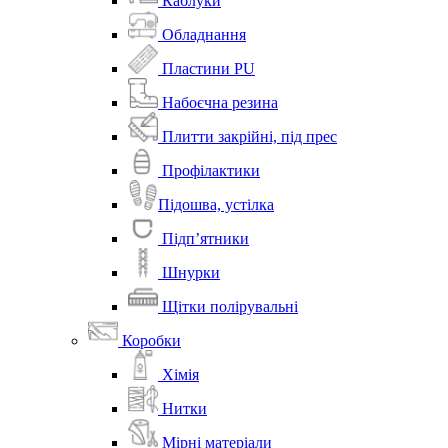
Каблуки
Обладнання
Пластини PU
Набоєчна резина
Плитти закрійні, під прес
Профілактики
Підошва, устілка
Підп’ятники
Шнурки
Щітки полірувальні
Коробки
Хімія
Нитки
Мірні матеріали