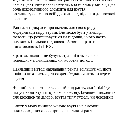
якесь практичне навантаження, в основному він відіграє
роль декоративного елемента для взуття,
розташовуючись по всій довжині від підошви до носової
частини.
Рант для прикраси призначень для свого роду
модернізації виду взуття. Він може бути у вигляді
полоси, що розташовується на підошві, і його часто
плутають із самою підошвою. Зазвичай ранти
виготовляють із ПВХ.
З рантом людині не будуть страшні ніякі слизові
поверхні у приміщеннях чи морозну погоду.
Накладний метод накладання рантів збільшує міцність
швів та використовується для з’єднання низу та верху
взуття.
Чорний рант – універсальний вид ранту, який підійде
під усі види взуття будь-якого сезону. Ідеально підходить
для кросівок та ділової взуття типу туфель чи черевиків.
Також у моду вийшло жіноче взуття на високій
платформі, низ якого прикрашає такий рант.