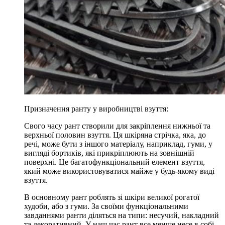
Призначення ранту у виробництві взуття:
Свого часу рант створили для закріплення нижньої та
верхньої половин взуття. Ця шкіряна стрічка, яка, до
речі, може бути з іншого матеріалу, наприклад, гуми, у
вигляді бортиків, які прикріплюють на зовнішній
поверхні. Це багатофункціональний елемент взуття,
який може використовуватися майже у будь-якому виді
взуття.
В основному рант роблять зі шкіри великої рогатої
худоби, або з гуми. За своїми функціональними
завданнями ранти діляться на типи: несучий, накладний
та декоративний. У наш час рант все менше несе в собі