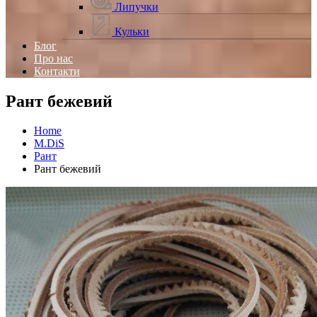
Липучки
Кульки
Блог
Про нас
Контакти
Рант бежевий
Home
M.DiS
Рант
Рант бежевий